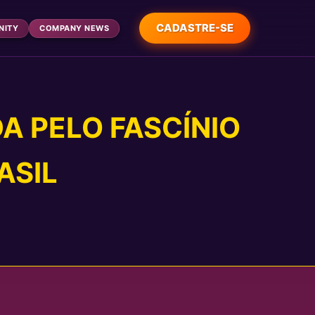
CADASTRE-SE
NITY
COMPANY NEWS
A PELO FASCÍNIO
ASIL