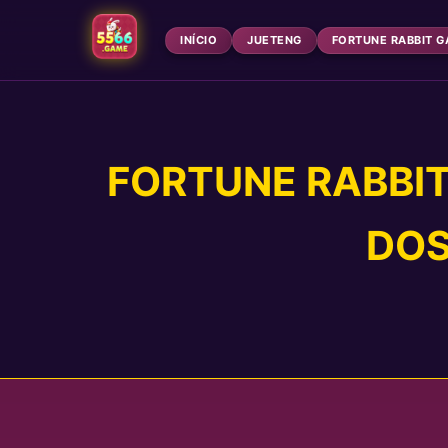
INÍCIO
JUETENG
FORTUNE RABBIT 
FORTUNE RABBIT
DOS