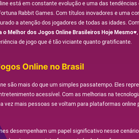
line está em constante evolução e uma das tendências 
Fortuna Rabbit Games. Com títulos inovadores e uma co
urado a atenção dos jogadores de todas as idades. Com
 o Melhor dos Jogos Online Brasileiros Hoje Mesmo♥️
ência de jogo que é tão viciante quanto gratificante.
ogos Online no Brasil
online são mais do que um simples passatempo. Eles re
entretenimento acessível. Com as melhorias na tecnologi
da vez mais pessoas se voltam para plataformas online p
mes desempenham um papel significativo nesse cenário