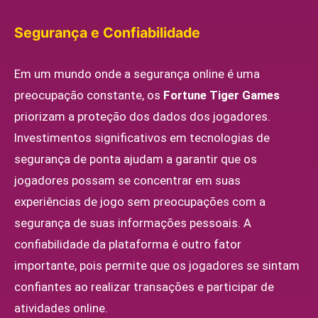
Segurança e Confiabilidade
Em um mundo onde a segurança online é uma
preocupação constante, os
Fortune Tiger Games
priorizam a proteção dos dados dos jogadores.
Investimentos significativos em tecnologias de
segurança de ponta ajudam a garantir que os
jogadores possam se concentrar em suas
experiências de jogo sem preocupações com a
segurança de suas informações pessoais. A
confiabilidade da plataforma é outro fator
importante, pois permite que os jogadores se sintam
confiantes ao realizar transações e participar de
atividades online.