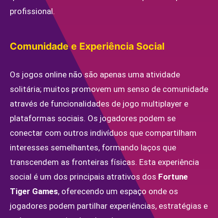
profissional.
Comunidade e Experiência Social
Os jogos online não são apenas uma atividade
solitária; muitos promovem um senso de comunidade
através de funcionalidades de jogo multiplayer e
plataformas sociais. Os jogadores podem se
conectar com outros indivíduos que compartilham
interesses semelhantes, formando laços que
transcendem as fronteiras físicas. Esta experiência
social é um dos principais atrativos dos
Fortune
Tiger Games
, oferecendo um espaço onde os
jogadores podem partilhar experiências, estratégias e