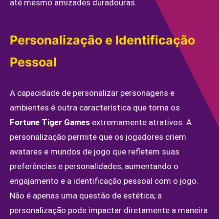
até mesmo amizades duradouras.
Personalização e Identificação
Pessoal
A capacidade de personalizar personagens e
ambientes é outra característica que torna os
Fortune Tiger Games
extremamente atrativos. A
personalização permite que os jogadores criem
avatares e mundos de jogo que refletem suas
preferências e personalidades, aumentando o
engajamento e a identificação pessoal com o jogo.
Não é apenas uma questão de estética; a
personalização pode impactar diretamente a maneira