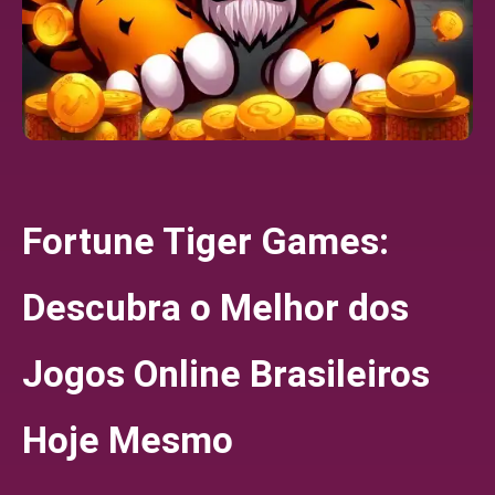
Fortune Tiger Games:
Descubra o Melhor dos
Jogos Online Brasileiros
Hoje Mesmo