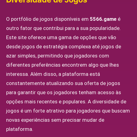
O portfólio de jogos disponíveis em
5566.game
é
outro fator que contribui para a sua popularidade.
Este site oferece uma gama de opções que vão
desde jogos de estratégia complexa até jogos de
azar simples, permitindo que jogadores com
diferentes preferências encontrem algo que lhes
interessa. Além disso, a plataforma está
constantemente atualizando sua oferta de jogos
para garantir que os jogadores tenham acesso às
opções mais recentes e populares. A diversidade de
jogos é um forte atrativo para jogadores que buscam
novas experiências sem precisar mudar de
plataforma.