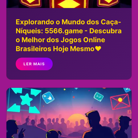
Explorando o Mundo dos Caça-
Níqueis: 5566.game - Descubra
o Melhor dos Jogos Online
Brasileiros Hoje Mesmo♥️
LER MAIS