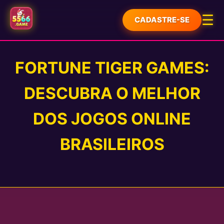
☰
CADASTRE-SE
INÍCIO
FORTUNE TIGER GAMES:
JUETENG
DESCUBRA O MELHOR
FORTUNE RABBIT GAMES
DOS JOGOS ONLINE
FORTUNE TIGER GAMES
BRASILEIROS
SLOT MACHINE
PLAYER COMMUNITY
COMPANY NEWS