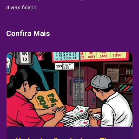
diversificado.
Confira Mais